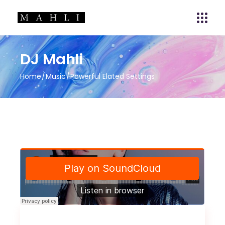
DJ Mahli
Home
Music
Powerful Elated Settings