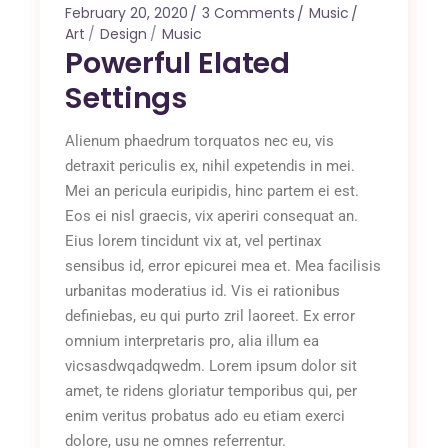
February 20, 2020
3 Comments
Music
Art
Design
Music
Powerful Elated
Settings
Alienum phaedrum torquatos nec eu, vis
detraxit periculis ex, nihil expetendis in mei.
Mei an pericula euripidis, hinc partem ei est.
Eos ei nisl graecis, vix aperiri consequat an.
Eius lorem tincidunt vix at, vel pertinax
sensibus id, error epicurei mea et. Mea facilisis
urbanitas moderatius id. Vis ei rationibus
definiebas, eu qui purto zril laoreet. Ex error
omnium interpretaris pro, alia illum ea
vicsasdwqadqwedm. Lorem ipsum dolor sit
amet, te ridens gloriatur temporibus qui, per
enim veritus probatus ado eu etiam exerci
dolore, usu ne omnes referrentur.