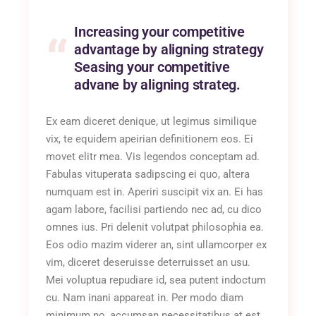
Increasing your competitive
advantage by aligning strategy
Seasing your competitive
advane by aligning strateg.
Ex eam diceret denique, ut legimus similique
vix, te equidem apeirian definitionem eos. Ei
movet elitr mea. Vis legendos conceptam ad.
Fabulas vituperata sadipscing ei quo, altera
numquam est in. Aperiri suscipit vix an. Ei has
agam labore, facilisi partiendo nec ad, cu dico
omnes ius. Pri delenit volutpat philosophia ea.
Eos odio mazim viderer an, sint ullamcorper ex
vim, diceret deseruisse deterruisset an usu.
Mei voluptua repudiare id, sea putent indoctum
cu. Nam inani appareat in. Per modo diam
minimum no, accumsan necessitatibus at est,