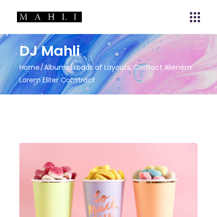
DJ Mahli
Home
Albums
Loads of Layouts, Contact Alienem
Lorem Eliter Constract