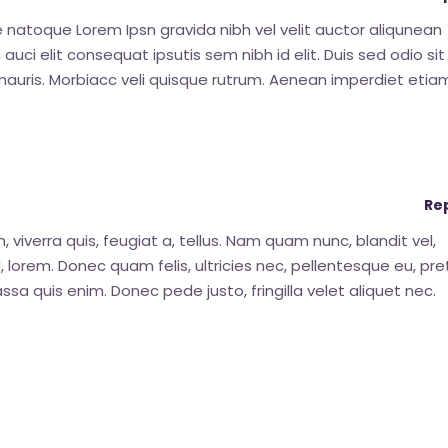
natoque Lorem Ipsn gravida nibh vel velit auctor aliqunean
auci elit consequat ipsutis sem nibh id elit. Duis sed odio sit
uris. Morbiacc veli quisque rutrum. Aenean imperdiet etia
Re
 viverra quis, feugiat a, tellus. Nam quam nunc, blandit vel,
 id, lorem. Donec quam felis, ultricies nec, pellentesque eu, pr
sa quis enim. Donec pede justo, fringilla velet aliquet nec.