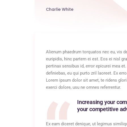
Charlie White
Alienum phaedrum torquatos nec eu, vis detr
euripidis, hinc partem ei est. Eos ei nisl gr
pertinax sensibus id, error epicurei mea et.
definiebas, eu qui purto zril laoreet. Ex e
Lorem ipsum dolor sit amet, te ridens glor
exerci dolore, usu ne omnes referrentur.
Increasing your com
your competitive adv
Ex eam diceret denique, ut legimus similiqu