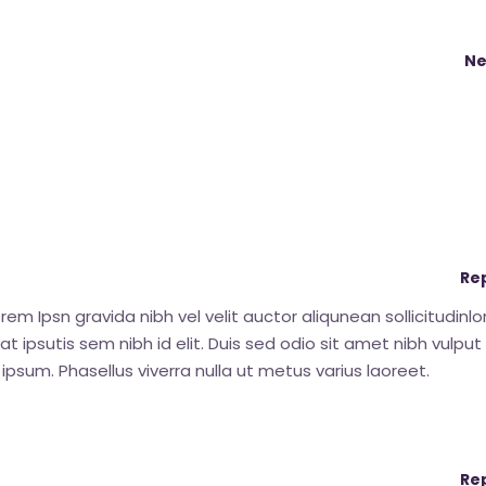
Ne
Re
em Ipsn gravida nibh vel velit auctor aliqunean sollicitudinl
 ipsutis sem nibh id elit. Duis sed odio sit amet nibh vulput
sum. Phasellus viverra nulla ut metus varius laoreet.
Re