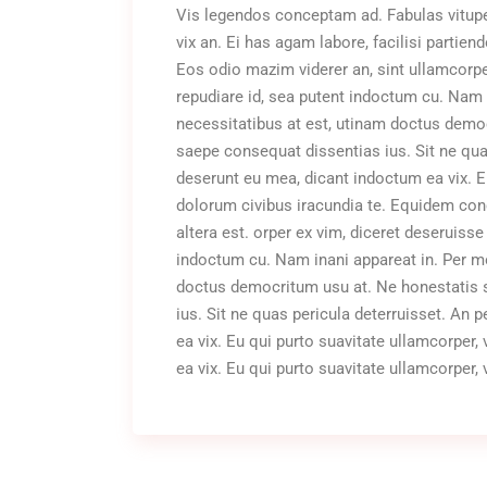
Vis legendos conceptam ad. Fabulas vituper
vix an. Ei has agam labore, facilisi partien
Eos odio mazim viderer an, sint ullamcorpe
repudiare id, sea putent indoctum cu. Na
necessitatibus at est, utinam doctus demo
saepe consequat dissentias ius. Sit ne quas
deserunt eu mea, dicant indoctum ea vix. Eu
dolorum civibus iracundia te. Equidem conc
altera est. orper ex vim, diceret deseruisse
indoctum cu. Nam inani appareat in. Per 
doctus democritum usu at. Ne honestatis 
ius. Sit ne quas pericula deterruisset. An 
ea vix. Eu qui purto suavitate ullamcorper, 
ea vix. Eu qui purto suavitate ullamcorper, 