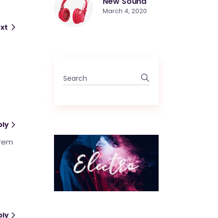
New Sound
March 4, 2020
xt
ply
orem
ply