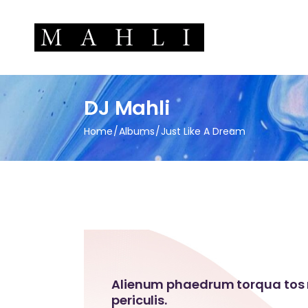
DJ Mahli
Home
Albums
Just Like A Dream
Alienum phaedrum torqua tos n
periculis.