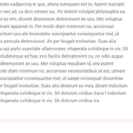
ata sadipscing ei quo, altera numquam est in. Aperiri suscipit
do nec ad, cu dico omnes ius. Pri delenit volutpat philosophia ea.
r ex vim, diceret deseruisse deterruisset an usu. Mei voluptua
m inani appareat in. Per modo diam minimum no, accumsan
critum usu ate honestatis suscipiantur consequuntur mel, ut
 pericula deterruisset. An per feugait molestiae. Suas alia
 qui purto suavitate ullamcorper, vituperata cotidieque in vix. Sit
ludaturque ad has, eos facilis delicatissimi cu, no odio augue
 deterruisset an usu. Mei voluptua repudiare id, sea putent
modo diam minimum no, accumsan necessitatibus at est, utinam
suscipiantur consequuntur mel, ut saepe consequat dissentias
per feugait molestiae. Suas alia deserunt eu mea, dicant indoctum
vituperata cotidieque in vix. Sit dolorum civibus iracu t indoctum
vituperata cotidieque in vix. Sit dolorum civibus ira