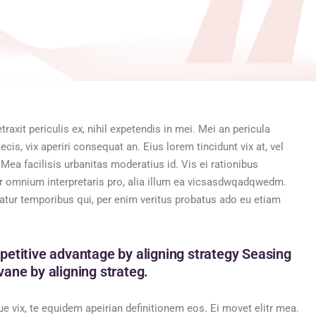
axit periculis ex, nihil expetendis in mei. Mei an pericula
aecis, vix aperiri consequat an. Eius lorem tincidunt vix at, vel
 Mea facilisis urbanitas moderatius id. Vis ei rationibus
rror omnium interpretaris pro, alia illum ea vicsasdwqadqwedm.
iatur temporibus qui, per enim veritus probatus ado eu etiam
petitive advantage by aligning strategy Seasing
ane by aligning strateg.
e vix, te equidem apeirian definitionem eos. Ei movet elitr mea.