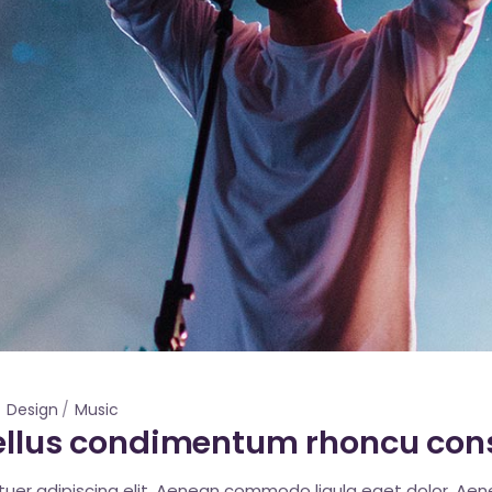
Design
Music
 tellus condimentum rhoncu con
tuer adipiscing elit. Aenean commodo ligula eget dolor. A