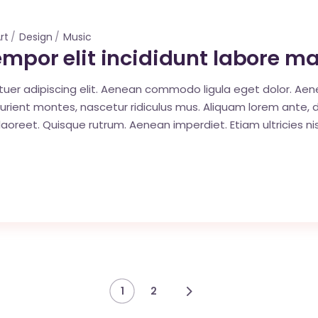
rt
Design
Music
tempor elit incididunt labore m
tuer adipiscing elit. Aenean commodo ligula eget dolor. A
ent montes, nascetur ridiculus mus. Aliquam lorem ante, dapib
 laoreet. Quisque rutrum. Aenean imperdiet. Etiam ultricies nis
1
2