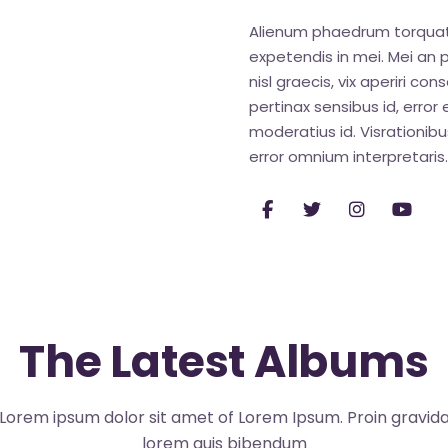
Alienum phaedrum torquatos 
expetendis in mei. Mei an pe
nisl graecis, vix aperiri con
pertinax sensibus id, error 
moderatius id. Visrationibus
error omnium interpretaris.
The Latest Albums
Lorem ipsum dolor sit amet of Lorem Ipsum. Proin gravid
lorem quis bibendum