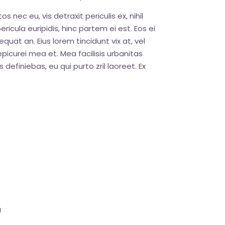
nec eu, vis detraxit periculis ex, nihil
ricula euripidis, hinc partem ei est. Eos ei
sequat an. Eius lorem tincidunt vix at, vel
epicurei mea et. Mea facilisis urbanitas
 definiebas, eu qui purto zril laoreet. Ex
a